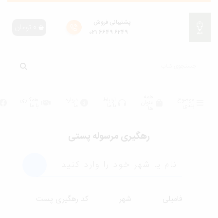
پشتیبانی فروش
0
تومان
6249 6649 021
همه
موضوع
ارتباط
درباره
همکاری
عنوان
بندی
با ما
ما
با ما
ها
رهگیری مرسوله پستی
فامیلی
شهر
کد رهگیری پست