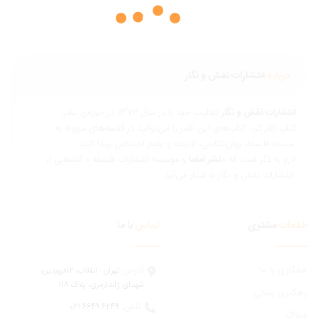
درباره
انتشارات نقش و نگار
نتشارات نقش و نگار
فعالیت خود را در سال 1373 در حوزه‌ی نشر
تاب آغاز کرد. کتاب‌های این ناشر را می‌توانید در قفسه‌های مربوط به
ناسی، ادبیات و علوم اجتماعی پیدا کنید.
ازم به ذکر است که «
نشر امضا
و موسسه انتشارات فلسفه » انشعابی از
 و نگار به شمار می‌آید.
مات
مشتری
تماس
با ما
ری با ما
آدرس:
تهران - انقلاب، 12فروردين،
شهدای ژاندارمری، پلاک 118
یری پستی
تلفن:
6249 6649 021
اگ