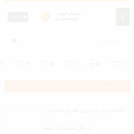
پشتیبانی فروش
0
تومان
6249 6649 021
همه
موضوع
ارتباط
درباره
همکاری
عنوان
بندی
با ما
ما
با ما
ها
انه
/
محصولات برچسب خورده “اقتصاد ایران در دوران تعدیل ساختاری”
قتصاد ایران در دوران تعدیل ساختاری
در حال نمایش یک نتیجه