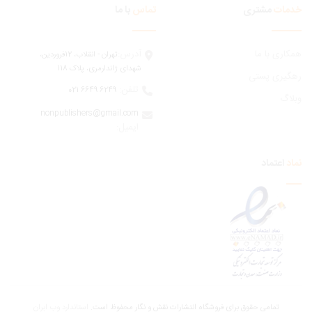
مات
مشتری
تماس
با ما
ری با ما
آدرس:
تهران - انقلاب، 12فروردين،
شهدای ژاندارمری، پلاک 118
یری پستی
تلفن:
6249 6649 021
اگ
nonpublishers@gmail.com
:ایمیل
اعتماد
تمامی حقوق برای فروشگاه انتشارات نقش و نگار محفوظ است.
استاندارد وب ابران