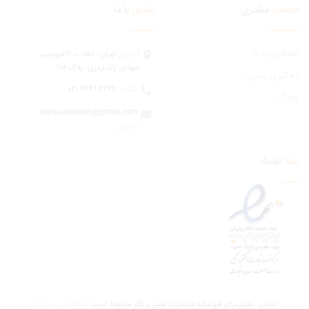
مات
مشتری
تماس
با ما
ری با ما
آدرس:
تهران - انقلاب، 12فروردين،
شهدای ژاندارمری، پلاک 118
یری پستی
تلفن:
6249 6649 021
اگ
nonpublishers@gmail.com
:ایمیل
اعتماد
تمامی حقوق برای فروشگاه انتشارات نقش و نگار محفوظ است.
استاندارد وب ابران