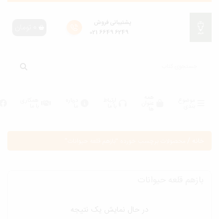
پشتیبانی فروش
0
تومان
6249 6649 021
همه
موضوع
ارتباط
درباره
همکاری
عنوان
بندی
با ما
ما
با ما
ها
انه
/
محصولات برچسب خورده “بازهم قلعه حیوانات”
ازهم قلعه حیوانات
در حال نمایش یک نتیجه