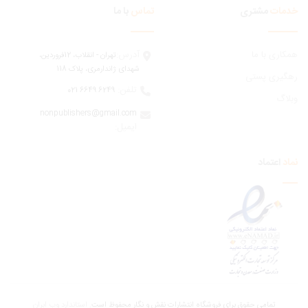
مات
مشتری
تماس
با ما
ری با ما
آدرس:
تهران - انقلاب، 12فروردين،
شهدای ژاندارمری، پلاک 118
یری پستی
تلفن:
6249 6649 021
اگ
nonpublishers@gmail.com
:ایمیل
اعتماد
تمامی حقوق برای فروشگاه انتشارات نقش و نگار محفوظ است.
استاندارد وب ابران