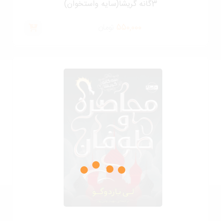
3گانه گریشا(سایه واستخوان)
550,000
تومان