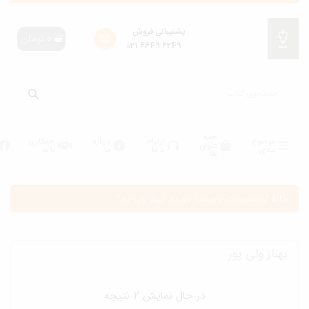
پشتیبانی فروش
0
تومان
6249 6649 021
همه
موضوع
ارتباط
درباره
همکاری
عنوان
بندی
با ما
ما
با ما
ها
انه
/
محصولات برچسب خورده “بهناز ولی پور”
هناز ولی پور
در حال نمایش 2 نتیجه