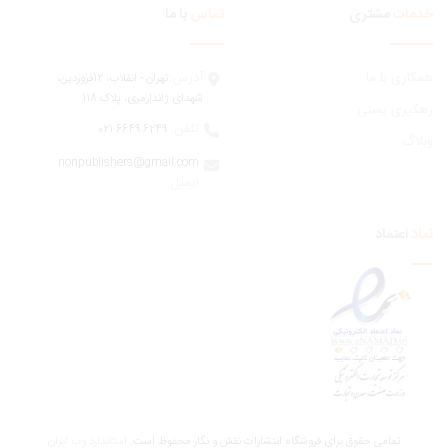
مات
مشتری
تماس
با ما
ری با ما
آدرس:
تهران - انقلاب، 12فروردين،
شهدای ژاندارمری، پلاک 118
یری پستی
تلفن:
6249 6649 021
اگ
nonpublishers@gmail.com
:ایمیل
اعتماد
تمامی حقوق برای فروشگاه انتشارات نقش و نگار محفوظ است.
استاندارد وب ابران