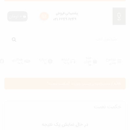
پشتیبانی فروش
0
تومان
6249 6649 021
همه
موضوع
ارتباط
درباره
همکاری
عنوان
بندی
با ما
ما
با ما
ها
انه
/
محصولات برچسب خورده “حكمت نعمت”
كمت نعمت
در حال نمایش یک نتیجه