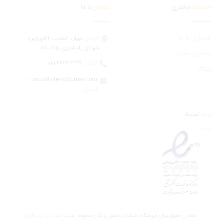
مات
مشتری
تماس
با ما
ری با ما
آدرس:
تهران - انقلاب، 12فروردين،
شهدای ژاندارمری، پلاک 118
یری پستی
تلفن:
6249 6649 021
اگ
nonpublishers@gmail.com
:ایمیل
اعتماد
تمامی حقوق برای فروشگاه انتشارات نقش و نگار محفوظ است.
استاندارد وب ابران