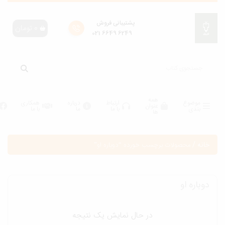
پشتیبانی فروش
0
تومان
6249 6649 021
همه
موضوع
ارتباط
درباره
همکاری
عنوان
بندی
با ما
ما
با ما
ها
انه
/
محصولات برچسب خورده “دوباره او”
وباره او
در حال نمایش یک نتیجه