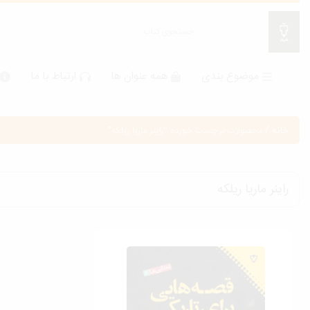
موضوع بندی
همه عنوان ها
ارتباط با ما
خانه
/
محصولات برچسب خورده “راينر ماريا ريلكه”
راينر ماريا ريلكه