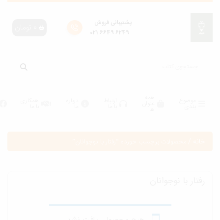
پشتیبانی فروش
0
تومان
6249 6649 021
همه
موضوع
ارتباط
درباره
همکاری
عنوان
بندی
با ما
ما
با ما
ها
انه
/
محصولات برچسب خورده “رفتار با نوجوانان”
فتار با نوجوانان