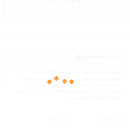
هیچ محصولی یافت نشد.
درباره
انتشارات نقش و نگار
نتشارات نقش و نگار
فعالیت خود را در سال 1373 در حوزه‌ی نشر
تاب آغاز کرد. کتاب‌های این ناشر را می‌توانید در قفسه‌های مربوط به
ناسی، ادبیات و علوم اجتماعی پیدا کنید.
ازم به ذکر است که «
نشر امضا
و موسسه انتشارات فلسفه » انشعابی از
 و نگار به شمار می‌آید.
مات
مشتری
تماس
با ما