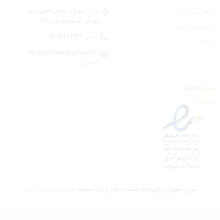
ری با ما
آدرس:
تهران - انقلاب، 12فروردين،
شهدای ژاندارمری، پلاک 118
یری پستی
تلفن:
6249 6649 021
اگ
nonpublishers@gmail.com
:ایمیل
اعتماد
تمامی حقوق برای فروشگاه انتشارات نقش و نگار محفوظ است.
استاندارد وب ابران