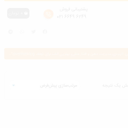
پشتیبانی فروش
0
تومان
6249 6649 021
مدیریت ذهن و افکار منفی، بهترین کتاب برای توقف overthinking”
یش یک نتیجه