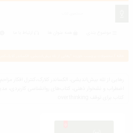
موضوع بندی
همه عنوان ها
ارتباط با ما
خانه
/
محصولات برچسب خورده “رهایی از تله بیش‌اندیشی، الکساندر کلارک،کنترل افک
رهایی از تله بیش‌اندیشی، الکساندر کلارک،کنترل افکار مزا
اضطراب و نشخوار ذهنی، کتاب‌های روانشناسی کاربردی، مدیر
کتاب برای توقف overthinking