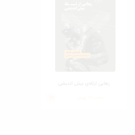
رهایی ازتله‌ی بیش اندیشی
260,000
تومان