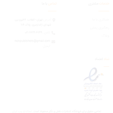
مات
مشتری
تماس
با ما
ری با ما
آدرس:
تهران - انقلاب، 12فروردين،
شهدای ژاندارمری، پلاک 118
یری پستی
تلفن:
6249 6649 021
اگ
nonpublishers@gmail.com
:ایمیل
اعتماد
تمامی حقوق برای فروشگاه انتشارات نقش و نگار محفوظ است.
استاندارد وب ابران