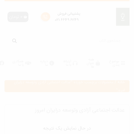
پشتیبانی فروش
0
تومان
6249 6649 021
همه
موضوع
ارتباط
درباره
همکاری
عنوان
بندی
با ما
ما
با ما
ها
انه
/
محصولات برچسب خورده “عدالت اجتماعی آزادی وتوسعه درایران
مروز”
دالت اجتماعی آزادی وتوسعه درایران امروز
در حال نمایش یک نتیجه