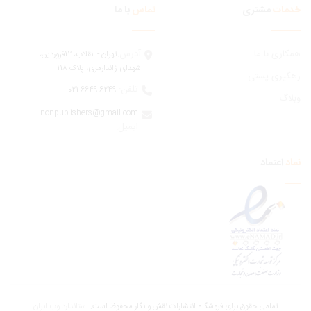
مات
مشتری
تماس
با ما
ری با ما
آدرس:
تهران - انقلاب، 12فروردين،
شهدای ژاندارمری، پلاک 118
یری پستی
تلفن:
6249 6649 021
اگ
nonpublishers@gmail.com
:ایمیل
اعتماد
تمامی حقوق برای فروشگاه انتشارات نقش و نگار محفوظ است.
استاندارد وب ابران