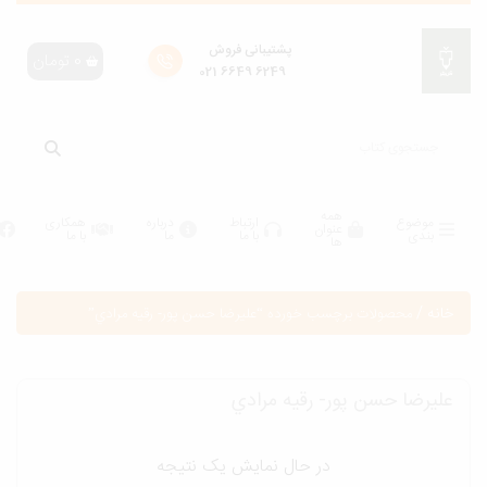
پشتیبانی فروش
0
تومان
6249 6649 021
همه
موضوع
ارتباط
درباره
همکاری
عنوان
بندی
با ما
ما
با ما
ها
انه
/
محصولات برچسب خورده “عليرضا حسن پور- رقيه مرادي”
ليرضا حسن پور- رقيه مرادي
در حال نمایش یک نتیجه