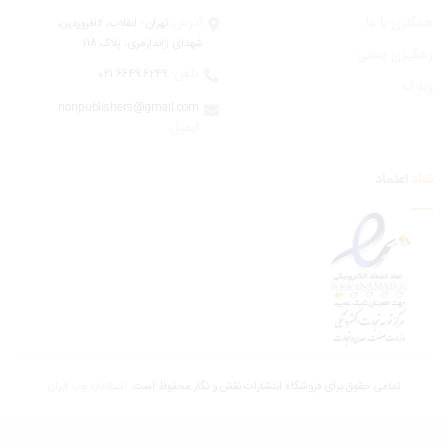
ری با ما
آدرس:
تهران - انقلاب، 12فروردين،
شهدای ژاندارمری، پلاک 118
یری پستی
تلفن:
6249 6649 021
اگ
nonpublishers@gmail.com
:ایمیل
اعتماد
تمامی حقوق برای فروشگاه انتشارات نقش و نگار محفوظ است.
استاندارد وب ابران