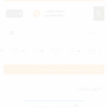
پشتیبانی فروش
0
تومان
6249 6649 021
همه
موضوع
ارتباط
درباره
همکاری
عنوان
بندی
با ما
ما
با ما
ها
انه
/
محصولات برچسب خورده “فاروق مظلومی”
اروق مظلومی