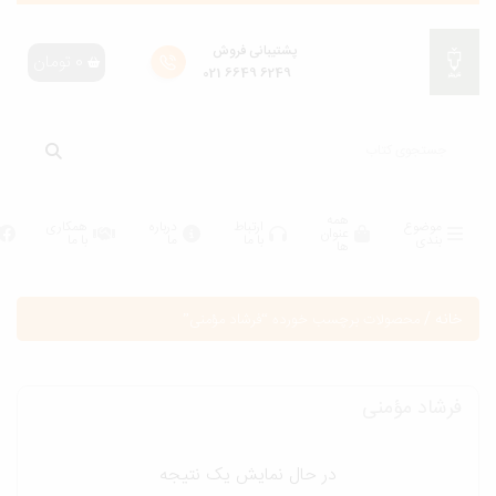
پشتیبانی فروش
0
تومان
6249 6649 021
همه
موضوع
ارتباط
درباره
همکاری
عنوان
بندی
با ما
ما
با ما
ها
انه
/
محصولات برچسب خورده “فرشاد مؤمنی”
رشاد مؤمنی
در حال نمایش یک نتیجه