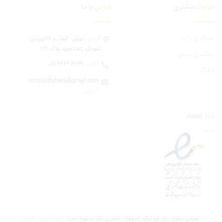
مات
مشتری
تماس
با ما
ری با ما
آدرس:
تهران - انقلاب، 12فروردين،
شهدای ژاندارمری، پلاک 118
یری پستی
تلفن:
6249 6649 021
اگ
nonpublishers@gmail.com
:ایمیل
اعتماد
تمامی حقوق برای فروشگاه انتشارات نقش و نگار محفوظ است.
استاندارد وب ابران