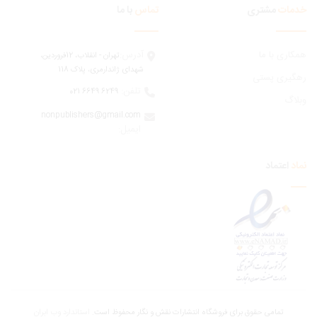
مات
مشتری
تماس
با ما
ری با ما
آدرس:
تهران - انقلاب، 12فروردين،
شهدای ژاندارمری، پلاک 118
یری پستی
تلفن:
6249 6649 021
اگ
nonpublishers@gmail.com
:ایمیل
اعتماد
تمامی حقوق برای فروشگاه انتشارات نقش و نگار محفوظ است.
استاندارد وب ابران