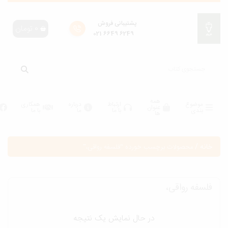
پشتیبانی فروش
0
تومان
6249 6649 021
همه
موضوع
ارتباط
درباره
همکاری
عنوان
بندی
با ما
ما
با ما
ها
انه
/
محصولات برچسب خورده “فلسفه رواقی،”
لسفه رواقی،
در حال نمایش یک نتیجه