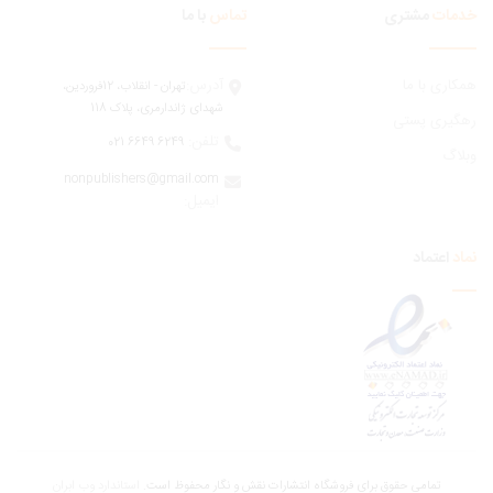
مات
مشتری
تماس
با ما
ری با ما
آدرس:
تهران - انقلاب، 12فروردين،
شهدای ژاندارمری، پلاک 118
یری پستی
تلفن:
6249 6649 021
اگ
nonpublishers@gmail.com
:ایمیل
اعتماد
تمامی حقوق برای فروشگاه انتشارات نقش و نگار محفوظ است.
استاندارد وب ابران