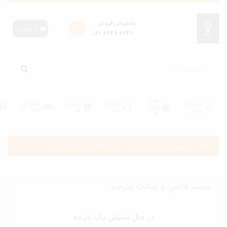
پشتیبانی فروش
0
تومان
6249 6649 021
همه
موضوع
ارتباط
درباره
همکاری
عنوان
بندی
با ما
ما
با ما
ها
انه
/
محصولات برچسب خورده “محمد قاضي و رسالت مترجم”
حمد قاضي و رسالت مترجم
در حال نمایش یک نتیجه