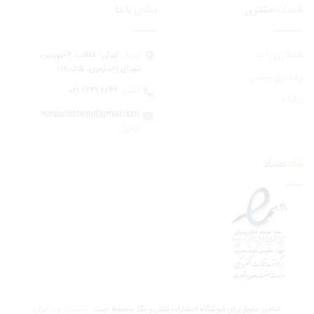
مات
مشتری
تماس
با ما
ری با ما
آدرس:
تهران - انقلاب، 12فروردين،
شهدای ژاندارمری، پلاک 118
یری پستی
تلفن:
6249 6649 021
اگ
nonpublishers@gmail.com
:ایمیل
اعتماد
تمامی حقوق برای فروشگاه انتشارات نقش و نگار محفوظ است.
استاندارد وب ابران