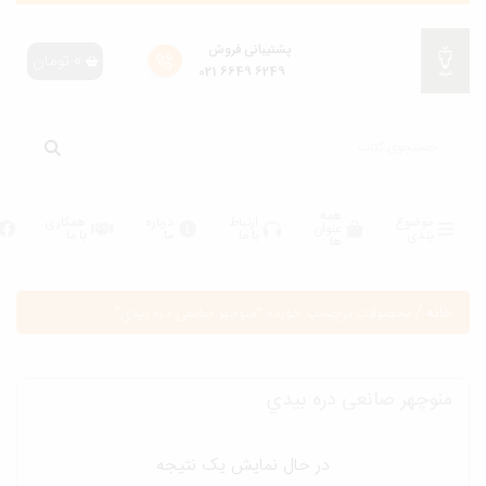
پشتیبانی فروش
0
تومان
6249 6649 021
همه
موضوع
ارتباط
درباره
همکاری
عنوان
بندی
با ما
ما
با ما
ها
انه
/
محصولات برچسب خورده “منوچهر صانعی دره بيدي”
نوچهر صانعی دره بيدي
در حال نمایش یک نتیجه