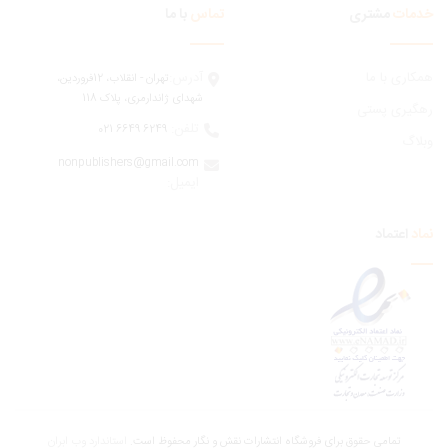
مات
مشتری
تماس
با ما
ری با ما
آدرس:
تهران - انقلاب، 12فروردين،
شهدای ژاندارمری، پلاک 118
یری پستی
تلفن:
6249 6649 021
اگ
nonpublishers@gmail.com
:ایمیل
اعتماد
تمامی حقوق برای فروشگاه انتشارات نقش و نگار محفوظ است.
استاندارد وب ابران