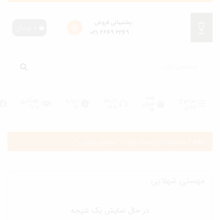
پشتیبانی فروش
0
تومان
6249 6649 021
همه
موضوع
ارتباط
درباره
همکاری
عنوان
بندی
با ما
ما
با ما
ها
انه
/
محصولات برچسب خورده “مهستی شهلایی”
هستی شهلایی
در حال نمایش یک نتیجه