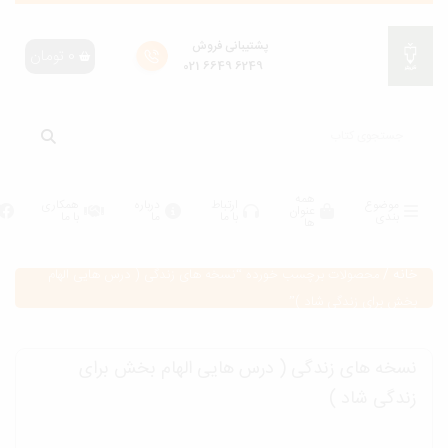
پشتیبانی فروش
0
تومان
6249 6649 021
همه
موضوع
ارتباط
درباره
همکاری
عنوان
بندی
با ما
ما
با ما
ها
انه
/
محصولات برچسب خورده “نسخه های زندگی ( درس هایی الهام
خش برای زندگی شاد )”
سخه های زندگی ( درس هایی الهام بخش برای
ندگی شاد )