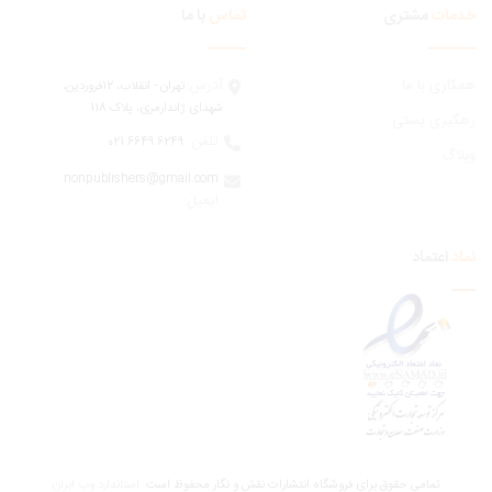
مات
مشتری
تماس
با ما
ری با ما
آدرس:
تهران - انقلاب، 12فروردين،
شهدای ژاندارمری، پلاک 118
یری پستی
تلفن:
6249 6649 021
اگ
nonpublishers@gmail.com
:ایمیل
اعتماد
تمامی حقوق برای فروشگاه انتشارات نقش و نگار محفوظ است.
استاندارد وب ابران