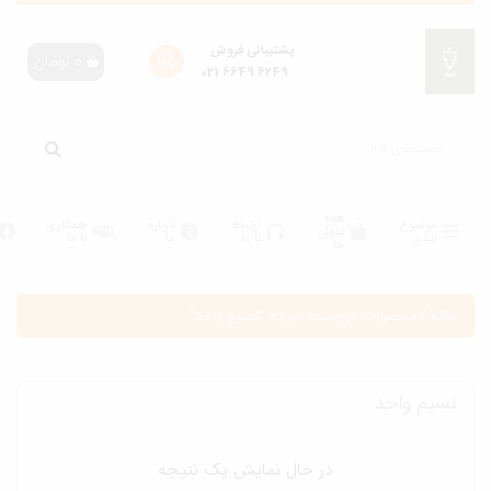
پشتیبانی فروش
0
تومان
6249 6649 021
همه
موضوع
ارتباط
درباره
همکاری
عنوان
بندی
با ما
ما
با ما
ها
انه
/
محصولات برچسب خورده “نسیم واحد”
سیم واحد
در حال نمایش یک نتیجه