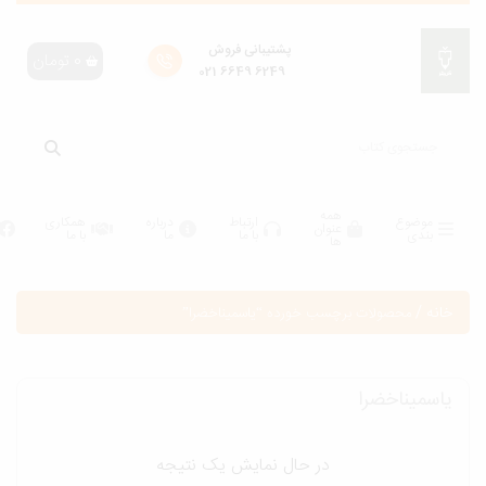
پشتیبانی فروش
0
تومان
6249 6649 021
همه
موضوع
ارتباط
درباره
همکاری
عنوان
بندی
با ما
ما
با ما
ها
انه
/
محصولات برچسب خورده “ياسميناخضرا”
اسميناخضرا
در حال نمایش یک نتیجه