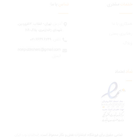
مات
مشتری
تماس
با ما
ری با ما
آدرس:
تهران - انقلاب، 12فروردين،
شهدای ژاندارمری، پلاک 118
یری پستی
تلفن:
6249 6649 021
اگ
nonpublishers@gmail.com
:ایمیل
اعتماد
تمامی حقوق برای فروشگاه انتشارات نقش و نگار محفوظ است.
استاندارد وب ابران