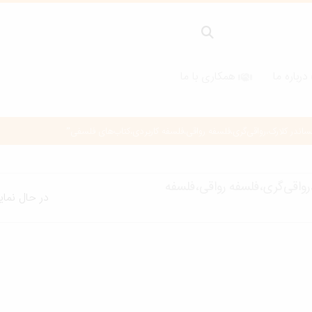
درباره ما
همکاری با ما
در کلارک،رواقی‌گری،فلسفه رواقی،فلسفه کاربردی،کتاب‌های فلسفی”
واقی‌گری،فلسفه رواقی،فلسفه
در حال نما