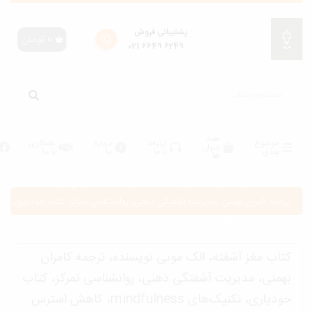
پشتیبانی فروش
0
تومان
6249 6649 021
همه
موضوع
ارتباط
درباره
همکاری
عنوان
بندی
با ما
ما
با ما
ها
انه
/
محصولات برچسب خورده “کتاب مغز آشفته، الک مونی نویسنده،
رجمه کامران بهمنی، مدیریت آشفتگی ذهنی، روانشناسی تمرکز، کتاب خودیاری،
کنیک‌های mindfulness، کاهش استرس ذهنی”
تاب مغز آشفته، الک مونی نویسنده، ترجمه کامران
همنی، مدیریت آشفتگی ذهنی، روانشناسی تمرکز، کتاب
خودیاری، تکنیک‌های mindfulness، کاهش استرس