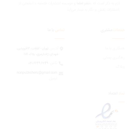
ازم به ذکر است که «
نشر امضا
و موسسه انتشارات فلسفه » انشعابی از
 و نگار به شمار می‌آید.
مات
مشتری
تماس
با ما
ری با ما
آدرس:
تهران - انقلاب، 12فروردين،
شهدای ژاندارمری، پلاک 118
یری پستی
تلفن:
6249 6649 021
اگ
nonpublishers@gmail.com
:ایمیل
اعتماد