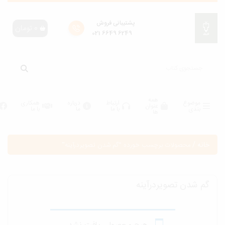
پشتیبانی فروش
0
تومان
6249 6649 021
همه
موضوع
ارتباط
درباره
همکاری
عنوان
بندی
با ما
ما
با ما
ها
انه
/
محصولات برچسب خورده “گم شدن تصویردرآینه”
م شدن تصویردرآینه