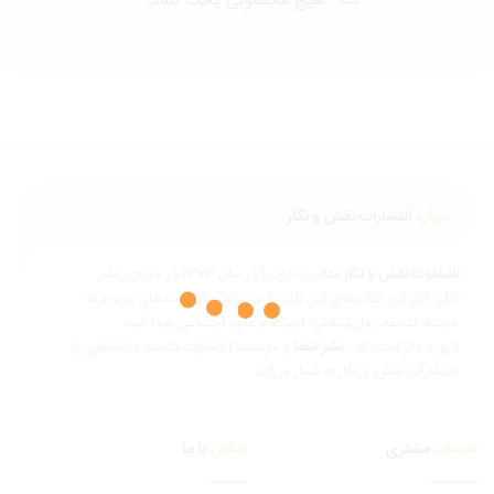
هیچ محصولی یافت نشد.
درباره
انتشارات نقش و نگار
نتشارات نقش و نگار
فعالیت خود را در سال 1373 در حوزه‌ی نشر
تاب آغاز کرد. کتاب‌های این ناشر را می‌توانید در قفسه‌های مربوط به
ناسی، ادبیات و علوم اجتماعی پیدا کنید.
ازم به ذکر است که «
نشر امضا
و موسسه انتشارات فلسفه » انشعابی از
 و نگار به شمار می‌آید.
مات
مشتری
تماس
با ما