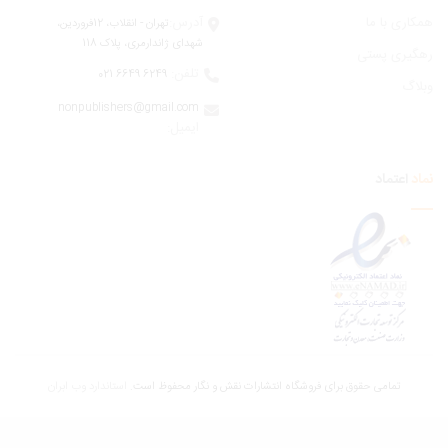
ری با ما
آدرس:
تهران - انقلاب، 12فروردين،
شهدای ژاندارمری، پلاک 118
یری پستی
تلفن:
6249 6649 021
اگ
nonpublishers@gmail.com
:ایمیل
اعتماد
تمامی حقوق برای فروشگاه انتشارات نقش و نگار محفوظ است.
استاندارد وب ابران