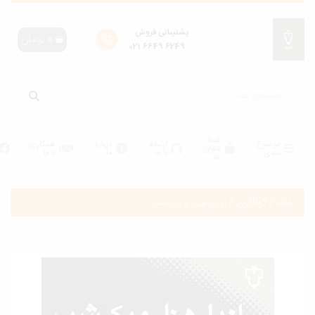
پشتیبانی فروش
0
تومان
6249 6649 021
همه
موضوع
ارتباط
درباره
همکاری
عنوان
بندی
با ما
ما
با ما
ها
انه
/
گوناگون
/
از دل هزار و يك شب