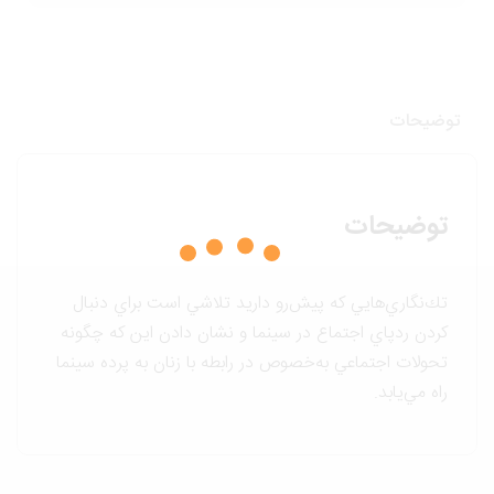
وضیحات
توضیحات
تك‌نگاري‌هايي كه پيش‌رو داريد تلاشي است براي دنبال
كردن ردپاي اجتماع در سينما و نشان دادن اين كه چگونه
تحولات اجتماعي به‌خصوص در رابطه با زنان به پرده سينما
راه مي‌يابد.