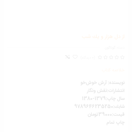
ز دل هزار و يك شب
ته:
گوناگون
(0 دیدگاه)
لاصه کتاب
ويسنده: آرش خوش‌خو
نتشارات:نقش ونگار
ل چاپ:1379-1380
:9789646235250
ت:39000تومان
اپ تمام