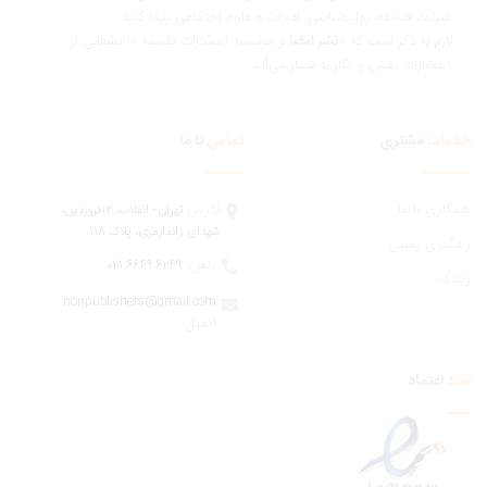
ناسی، ادبیات و علوم اجتماعی پیدا کنید.
ازم به ذکر است که «
نشر امضا
و موسسه انتشارات فلسفه » انشعابی از
 و نگار به شمار می‌آید.
مات
مشتری
تماس
با ما
ری با ما
آدرس:
تهران - انقلاب، 12فروردين،
شهدای ژاندارمری، پلاک 118
یری پستی
تلفن:
6249 6649 021
اگ
nonpublishers@gmail.com
:ایمیل
اعتماد