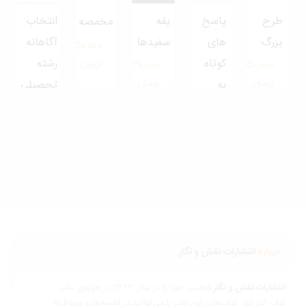
طرح
پاسخ
یقه
انتخاب
مخمصه
بزرگ
های
سفیدها
آگاهانه
250,000
کوتاه
رشته
تومان
420,000
550,000
تومان
تومان
به
تحصیلی
پرسش
و شغل
های
320,000
تومان
بزرگ
490,000
تومان
درباره
انتشارات نقش و نگار
نتشارات نقش و نگار
فعالیت خود را در سال 1373 در حوزه‌ی نشر
تاب آغاز کرد. کتاب‌های این ناشر را می‌توانید در قفسه‌های مربوط به