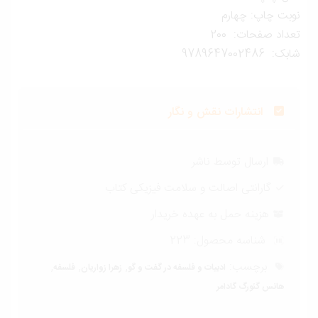
وبت چاپ: چهارم
داد صفحات: 200
ک: 9789647002486
انتشارات نقش و نگار
ارسال توسط ناشر
گارانتی اصالت و سلامت فیزیکی کتاب
هزینه حمل به عهده خریدار
شناسه محصول:
223
برچسب:
,
,
,
ادبیات و فلسفه در گفت و گو
زهرا زواریان
فلسفه
هانس گئورگ گادامر