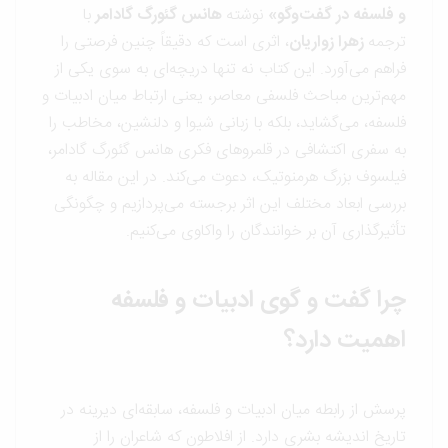
و فلسفه در گفت‌وگو»
نوشته
هانس گئورگ گادامر
با
ترجمه
زهرا زواریان
، اثری است که دقیقاً چنین فرصتی را
فراهم می‌آورد. این کتاب نه تنها دریچه‌ای به سوی یکی از
مهم‌ترین مباحث فلسفی معاصر، یعنی ارتباط میان ادبیات و
فلسفه، می‌گشاید، بلکه با زبانی شیوا و دلنشین، مخاطب را
به سفری اکتشافی در قلمروهای فکری هانس گئورگ گادامر،
فیلسوف بزرگ هرمنوتیک، دعوت می‌کند. در این مقاله به
بررسی ابعاد مختلف این اثر برجسته می‌پردازیم و چگونگی
تأثیرگذاری آن بر خوانندگان را واکاوی می‌کنیم.
چرا گفت و گوی ادبیات و فلسفه
اهمیت دارد؟
پرسش از رابطه میان ادبیات و فلسفه، سابقه‌ای دیرینه در
تاریخ اندیشه بشری دارد. از افلاطون که شاعران را از