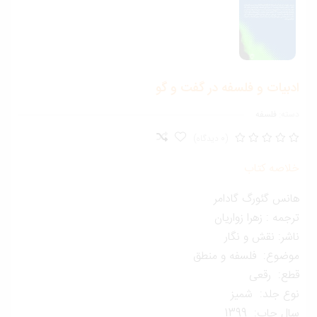
دبیات و فلسفه در گفت و گو
ته:
فلسفه
(0 دیدگاه)
لاصه کتاب
انس گئورگ گادامر
جمه : زهرا زواریان
شر: نقش و نگار
وضوع: فلسفه و منطق
طع: رقعی
وع جلد: شمیز
ل چاپ: 1399