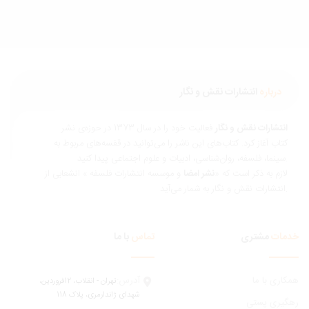
زندگی
کردن)
275,000
تومان
درباره
انتشارات نقش و نگار
نتشارات نقش و نگار
فعالیت خود را در سال 1373 در حوزه‌ی نشر
تاب آغاز کرد. کتاب‌های این ناشر را می‌توانید در قفسه‌های مربوط به
ناسی، ادبیات و علوم اجتماعی پیدا کنید.
ازم به ذکر است که «
نشر امضا
و موسسه انتشارات فلسفه » انشعابی از
 و نگار به شمار می‌آید.
مات
مشتری
تماس
با ما
ری با ما
آدرس:
تهران - انقلاب، 12فروردين،
شهدای ژاندارمری، پلاک 118
یری پستی