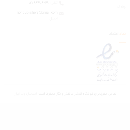
تلفن:
6249 6649 021
اگ
nonpublishers@gmail.com
:ایمیل
اعتماد
تمامی حقوق برای فروشگاه انتشارات نقش و نگار محفوظ است.
استاندارد وب ابران