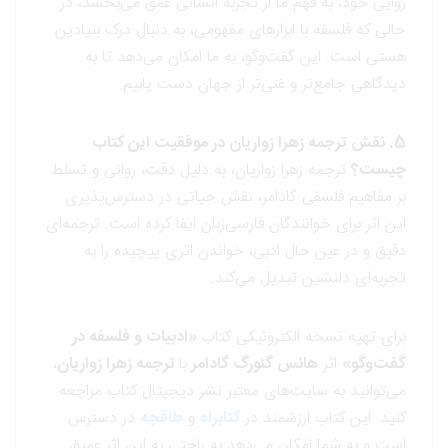
روایی خود، به فهم ما از تجربه انسانی عمق می‌بخشد، در
حالی که فلسفه با ابزارهای مفهومی، به دنبال درک بنیادین
هستی است. این گفت‌وگو، به ما امکان می‌دهد تا به
دیدگاهی جامع‌تر و غنی‌تر از جهان دست یابیم.
5. نقش ترجمه زهرا زواریان در موفقیت این کتاب
چیست؟
ترجمه زهرا زواریان، به دلیل دقت، روانی و تسلط
بر مفاهیم فلسفی گادامر، نقش حیاتی در دسترس‌پذیری
این اثر برای خوانندگان فارسی‌زبان ایفا کرده است. ترجمه‌ای
دقیق و در عین حال ادبی، خواندن اثری پیچیده را به
تجربه‌ای دلنشین تبدیل می‌کند.
برای تهیه نسخه الکترونیکی کتاب
«
ادبیات و فلسفه در
گفت‌وگو
»
اثر
هانس گئورگ گادامر
با
ترجمه زهرا زواریان
،
می‌توانید به سایت‌های معتبر نشر دیجیتال کتاب مراجعه
کنید. این کتاب ارزشمند در
کتابراه
و
طاقچه
در دسترس
است و به شما امکان می‌دهد به راحتی به این اثر عمیق