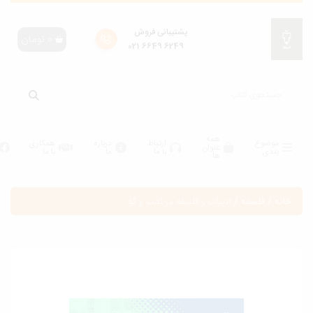
پشتیبانی فروش
0
تومان
6249 6649 021
همه
موضوع
ارتباط
درباره
همکاری
عنوان
بندی
با ما
ما
با ما
ها
انه
/
فلسفه
/
ادبیات و فلسفه در گفت و گو