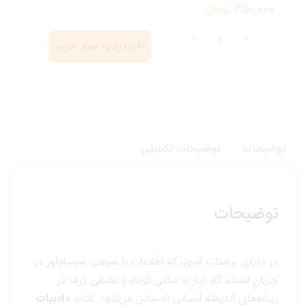
350,000
تومان
ادبیات
افزودن به سبد خرید
و
فلسفه
در
گفت
و
وضیحات
توضیحات تکمیلی
گو
عدد
توضیحات
در دنیای پرشتاب امروز، که اطلاعات با سرعتی سرسام‌آور در
جریان است، گاه نیاز به مکثی کوتاه و تعمقی ژرف در
ریشه‌های اندیشه انسانی احساس می‌شود. کتاب
«ادبیات