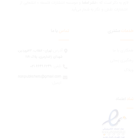
ازم به ذکر است که «
نشر امضا
و موسسه انتشارات فلسفه » انشعابی از
 و نگار به شمار می‌آید.
مات
مشتری
تماس
با ما
ری با ما
آدرس:
تهران - انقلاب، 12فروردين،
شهدای ژاندارمری، پلاک 118
یری پستی
تلفن:
6249 6649 021
اگ
nonpublishers@gmail.com
:ایمیل
اعتماد