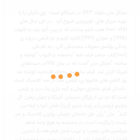
مایکل مان متولد 1943 در شیکاگو است . وی کارش را با
تهیه سریال های تلویزیونی شروع کرد . در طی سال های
1981- 2001 هفت فیلم ساخت که در بین آنها باید به التهاب
(1995) و نفوذی (1999) اشاره کنیم و نیز فیلمی درباره ی
زندگی بوکسور معروف، محمدعلی کلی ، به نام علی
(2001)تاب حاضر فیلم نامه “مخمصه یا التهاب “نوشته و
ساخته “مایکل مان “است که در سال 1995در سینماهای
امریکا اکران شد .فیلم مخمصه برخلاف افتتاحیه کوبنده مد
روز اکشن های هالیوودی، فیلمی صد در صد کلاسیک است
.داستان فیلم، ماجرای موش و گربه بازی یک دزد و پلیس
است که دو تن از بزرگان سینمای آمریکا و جهان یعنی :آل
پاچینو (پلیس) و رابرت دنیرو (دزد) نقش آنها را ایفا می
کنند” .مان “برای نقل داستان خویش روایتی کلاسیک و سر
راست را برگزیده است .در مخمصه به هیچ وجه شاهد
میزانسن های عجیب و غریب (مثل فیلم هفت)، تدوین
انفجاری و آکروبات بازی در دکوپاژ نیستیم .در مخمصه این