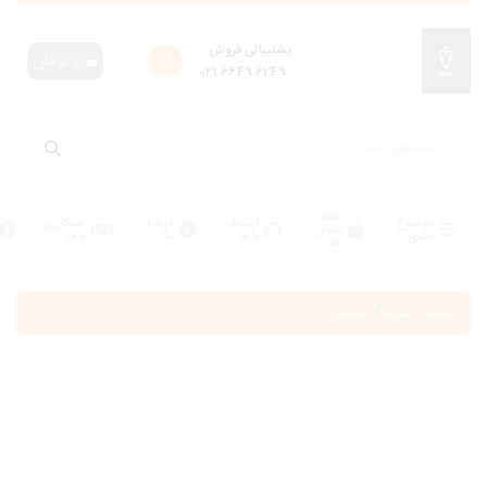
پشتیبانی فروش
0
تومان
6249 6649 021
همه
موضوع
ارتباط
درباره
همکاری
عنوان
بندی
با ما
ما
با ما
ها
انه
/
سینما
/
مخمصه