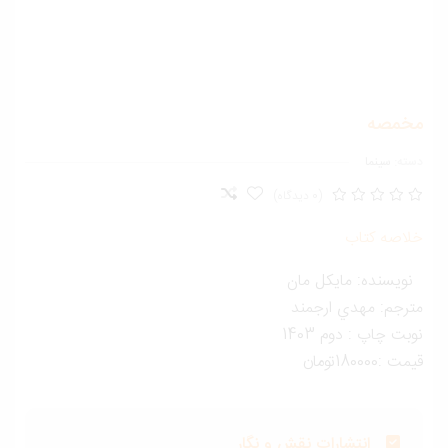
خمصه
ته:
سینما
(0 دیدگاه)
لاصه کتاب
ويسنده: مايكل مان
ترجم: مهدي ارجمند
بت چاپ : دوم 1403
ت :180000تومان
انتشارات نقش و نگار