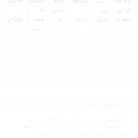
اس‌های
6درس
مترونوم
محله
بازیگری
خلاقيت
زیگری
اول
در
چینی
به
در
لا آدلر
بازیگری
بازيگري
ها
شیوه
بازيگري
ی متد
280,000
290,000
290,000
320,000
450,000
تومان
تومان
تومان
تومان
تومان
450,000
تومان
درباره
انتشارات نقش و نگار
نتشارات نقش و نگار
فعالیت خود را در سال 1373 در حوزه‌ی نشر
تاب آغاز کرد. کتاب‌های این ناشر را می‌توانید در قفسه‌های مربوط به
ناسی، ادبیات و علوم اجتماعی پیدا کنید.