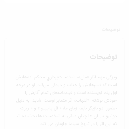
وضیحات
توضیحات
ويژگي مهم آثار «مان»، شخصيت‌پردازي محكم آدم‌هايش
است كه فيلم‌هايش را جذاب و ديدني مي‌كند. او در درجه
اول يك نويسنده است و فيلم‌نامه‌هاي تمام آثارش را
خودش نوشته. «التهاب» اثر متمايز اوست. شاید به دلیل
حضور دو بازیگر نابغه زمان ما، « آل پاچینو » و « رابرت
دونیرو » . آن ها چنان عمقی به شخصیت ها بخشیده اند
که این اثر را در تاریخ سینما جاودان می کند.