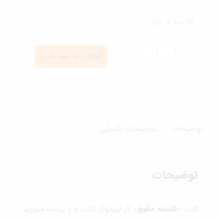
96 عدد در انبار
فلسفه
افزودن به سبد خرید
حقوق
عدد
وضیحات
توضیحات تکمیلی
توضیحات
کتاب «
فلسفه حقوق
» اثر ایمانوئل کانت و با ترجمه منوچهر