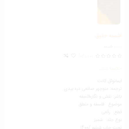
لسفه حقوق
ته:
فلسفه
(0 دیدگاه)
لاصه کتاب
مانوئل کانت
رجمه: منوچهر صانعی دره بیدی
شر: نقش و نگار،فلسفه
وضوع: فلسفه و منطق
طع: رقعی
وع جلد: شمیز
بت چاپ:ششم /1400