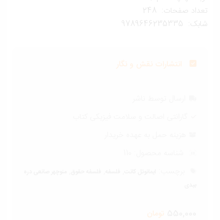
داد صفحات: 248
ک: 9789646235335
انتشارات نقش و نگار
ارسال توسط ناشر
گارانتی اصالت و سلامت فیزیکی کتاب
هزینه حمل به عهده خریدار
شناسه محصول:
110
برچسب:
,
,
,
ایمانوئل کانت
فلسفه
فلسفه حقوق
منوچهر صانعی دره
بیدی
550,000
تومان