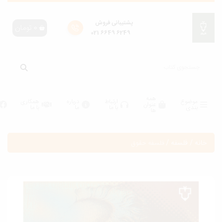
پشتیبانی فروش
0
تومان
6249 6649 021
همه
موضوع
ارتباط
درباره
همکاری
عنوان
بندی
با ما
ما
با ما
ها
انه
/
فلسفه
/
فلسفه حقوق