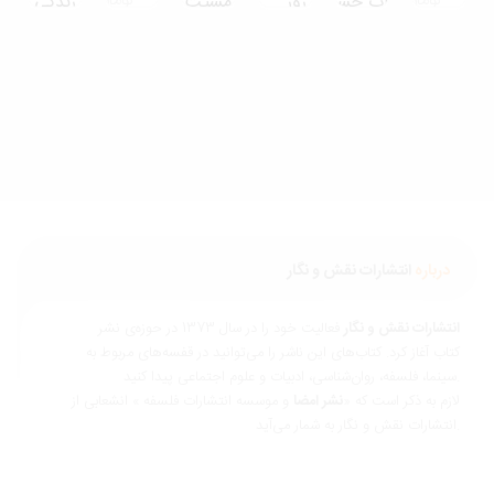
تومان
تومان
درباب خشم)
روز
مشیت
زندگی
الهی
320,000
280,000
600,000
تومان
تومان
تومان
450,000
تومان
درباره
انتشارات نقش و نگار
نتشارات نقش و نگار
فعالیت خود را در سال 1373 در حوزه‌ی نشر
تاب آغاز کرد. کتاب‌های این ناشر را می‌توانید در قفسه‌های مربوط به
ناسی، ادبیات و علوم اجتماعی پیدا کنید.
ازم به ذکر است که «
نشر امضا
و موسسه انتشارات فلسفه » انشعابی از
 و نگار به شمار می‌آید.