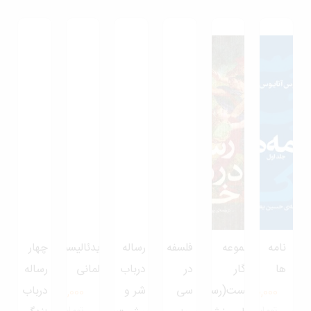
نامه
مجموعه
فلسفه
رساله
ایدئالیسم
چهار
ها
روزگار
در
درباب
آلمانی
رساله
نخست(رساله
سی
شر و
درباب
490,000
1,150,000