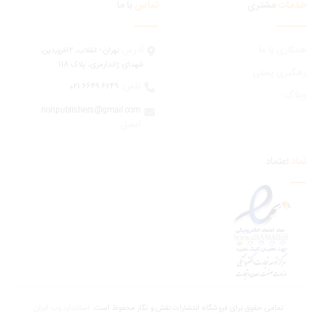
مات
مشتری
تماس
با ما
ری با ما
آدرس:
تهران - انقلاب، 12فروردين،
شهدای ژاندارمری، پلاک 118
یری پستی
تلفن:
6249 6649 021
اگ
nonpublishers@gmail.com
:ایمیل
اعتماد
تمامی حقوق برای فروشگاه انتشارات نقش و نگار محفوظ است.
استاندارد وب ابران