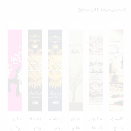
ب های مرتبط با این موضوع
لیسای
فرمانروایی
عشق
پادشاه
پادشاه
زندگی
امع
گرگ ها
ها و
زخم
زخم
دروغین