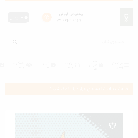
پشتیبانی فروش
0
تومان
6249 6649 021
همه
موضوع
ارتباط
درباره
همکاری
عنوان
بندی
با ما
ما
با ما
ها
انه
/
ادبیات
/
قصه هاي هزار و يك نصف شب(1)