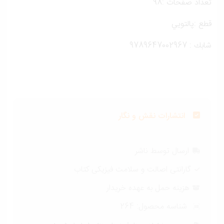
داد صفحات :98
ع :پالتويي
ك : 9789647002967
انتشارات نقش و نگار
ارسال توسط ناشر
گارانتی اصالت و سلامت فیزیکی کتاب
هزینه حمل به عهده خریدار
شناسه محصول:
264