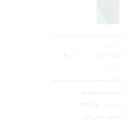
صه هاي هزار و يك نصف شب(1)
ته:
ادبیات
(0 دیدگاه)
لاصه کتاب
ام كتاب:قصه هاي هزارويك نصف شب
م نويسنده:ابراهيم رها
بت چاپ :اول /1395
تشارات :نقش ونگار