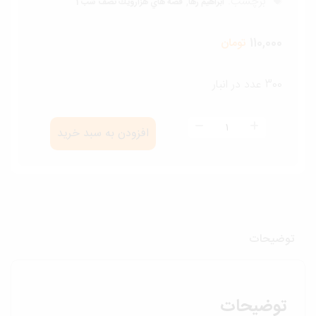
برچسب:
,
ابراهيم رها
قصه هاي هزارويك نصف شب 1
110,000
تومان
300 عدد در انبار
قصه
افزودن به سبد خرید
هاي
هزار
و
يك
نصف
وضیحات
شب(1)
عدد
توضیحات