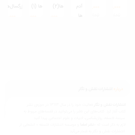
آدم
ها(2)
ها (1)
بزرگسال‌ها
720,000
250,000
تومان
تومان
ها
600,000
520,000
520,000
تومان
تومان
تومان
280,000
تومان
درباره
انتشارات نقش و نگار
نتشارات نقش و نگار
فعالیت خود را در سال 1373 در حوزه‌ی نشر
تاب آغاز کرد. کتاب‌های این ناشر را می‌توانید در قفسه‌های مربوط به
ناسی، ادبیات و علوم اجتماعی پیدا کنید.
ازم به ذکر است که «
نشر امضا
و موسسه انتشارات فلسفه » انشعابی از
 و نگار به شمار می‌آید.