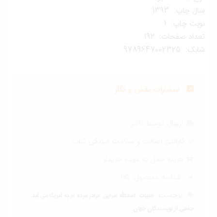
ل چاپ: 1393
وبت چاپ: 1
داد صفحات: 192
ک: 9789647002325
انتشارات نقش و نگار
ارسال توسط ناشر
گارانتی اصالت و سلامت فیزیکی کتاب
هزینه حمل به عهده خریدار
شناسه محصول:
115
برچسب:
,
,
,
ادبیات
اسدالله امرایی
برادر مرده ام به آمریکا می آید
جمعی از نویسندگان جهان