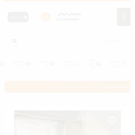
پشتیبانی فروش
0
تومان
6249 6649 021
همه
موضوع
ارتباط
درباره
همکاری
عنوان
بندی
با ما
ما
با ما
ها
انه
/
ادبیات
/
برادر مرده ام به آمریکا می آید