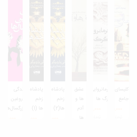
لیسای
فرمانروایی
عشق
پادشاه
پادشاه
زندگی
امع
گرگ ها
ها و
زخم
زخم
دروغین
آدم
ها(2)
ها (1)
بزرگسال‌ها
720,000
250,000
تومان
تومان
ها
600,000
520,000
520,000
تومان
تومان
تومان
280,000
تومان