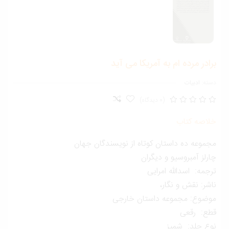
ادر مرده ام به آمریکا می آید
ته:
ادبیات
(0 دیدگاه)
لاصه کتاب
موعه ده داستان کوتاه از نویسندگان جهان
رلز آمبروسیو و دیگران
جمه: اسدالله امرایی
شر: نقش و نگار،
وضوع: مجموعه داستان خارجی
طع: رقعی
وع جلد: شمیز