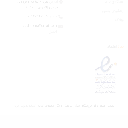
ری با ما
آدرس:
تهران - انقلاب، 12فروردين،
شهدای ژاندارمری، پلاک 118
یری پستی
تلفن:
6249 6649 021
اگ
nonpublishers@gmail.com
:ایمیل
اعتماد
تمامی حقوق برای فروشگاه انتشارات نقش و نگار محفوظ است.
استاندارد وب ابران