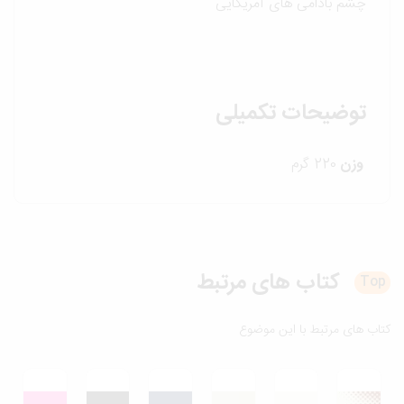
چشم بادامی های آمریکایی
توضیحات تکمیلی
وزن
220 گرم
کتاب های
مرتبط
T
ب های مرتبط با این موضوع