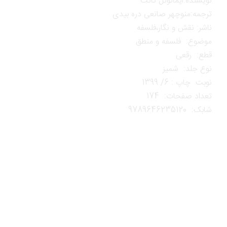
نویسنده:ایمانوئل کانت
ترجمه:منوچهر صانعی دره بیدی
ناشر: نقش و نگار،فلسفه
موضوع: فلسفه و منطق
قطع: رقعی
نوع جلد: شمیز
نوبت چاپ : 6/ 1399
تعداد صفحات: 174
شابک: 9789646235120