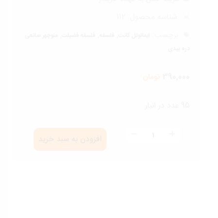
شناسه محصول:
112
برچسب:
,
,
,
ایمانوئل کانت
فلسفه
فلسفه فضیلت
منوچهر صانعی
دره بیدی
390,000
تومان
95 عدد در انبار
فلسفه
افزودن به سبد خرید
فضیلت
عدد