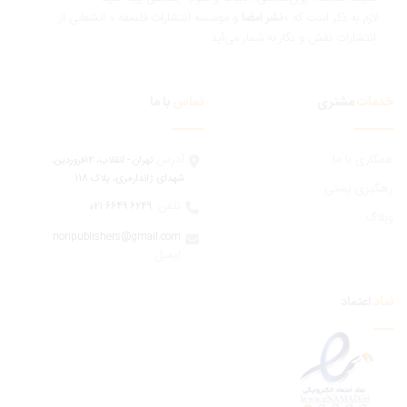
ازم به ذکر است که «
نشر امضا
و موسسه انتشارات فلسفه » انشعابی از
 و نگار به شمار می‌آید.
مات
مشتری
تماس
با ما
ری با ما
آدرس:
تهران - انقلاب، 12فروردين،
شهدای ژاندارمری، پلاک 118
یری پستی
تلفن:
6249 6649 021
اگ
nonpublishers@gmail.com
:ایمیل
اعتماد