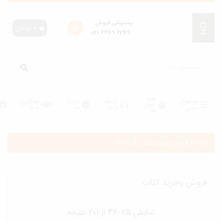
پشتیبانی فروش
0
تومان
6249 6649 021
همه
موضوع
ارتباط
درباره
همکاری
عنوان
بندی
با ما
ما
با ما
ها
انه
/
فروش وخرید کتاب
/
برگه 3
روش وخرید کتاب
نمایش 25–36 از 201 نتیجه