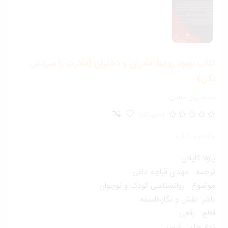
تاب بهبود روابط مادران و دختران (مادرت را سرزنش
كن)
ته:
روان شناسی
(0 دیدگاه)
لاصه کتاب
ولا کاپلان
رجمه: مهدی قراچه داغی
وضوع: روانشناسی کودک و نوجوان
شر: نقش و نگار،فلسفه
طع: رقعی
وع جلد: شمیز