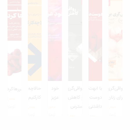
اقی‌گری
با ابهت
رواقی‌‌گری
خود
حالاچه
هنررهاکردن
ای زنان
دوست
و کاهش
عزیز
کارکنیم
350,000
داشتنی
استرس
تومان
280,000
550,000
280,000
تومان
تومان
تومان
150,000
700,000
تومان
تومان