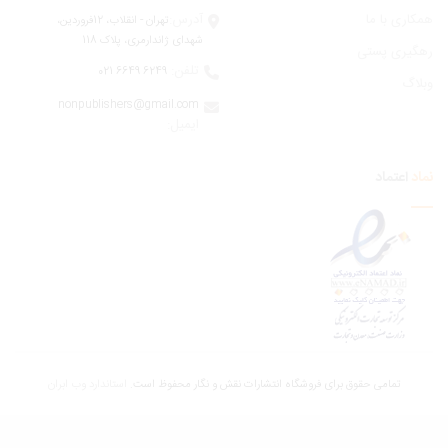
ری با ما
آدرس:
تهران - انقلاب، 12فروردين،
شهدای ژاندارمری، پلاک 118
یری پستی
تلفن:
6249 6649 021
اگ
nonpublishers@gmail.com
:ایمیل
اعتماد
تمامی حقوق برای فروشگاه انتشارات نقش و نگار محفوظ است.
استاندارد وب ابران