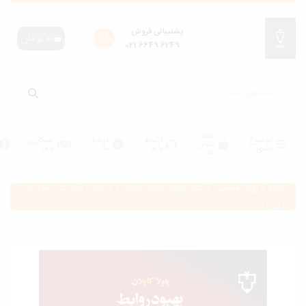
پشتیبانی فروش
0
تومان
6249 6649 021
همه
موضوع
ارتباط
درباره
همکاری
عنوان
بندی
با ما
ما
با ما
ها
انه
/
روان شناسی
/
کتاب بهبود روابط مادران و دختران (مادرت را سرزنش
كن)