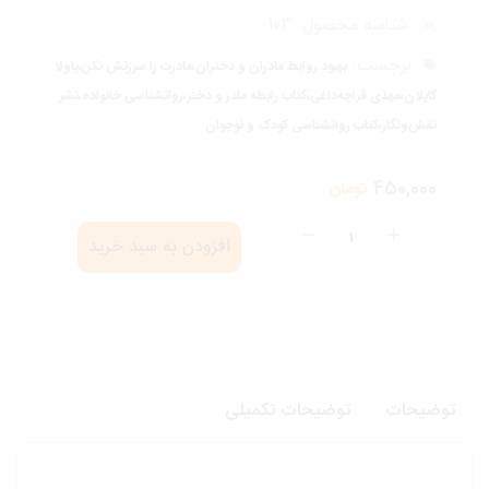
شناسه محصول:
103
برچسب:
بهبود روابط مادران و دختران،مادرت را سرزنش نکن،پاولا
کاپلان،مهدی قراچه‌داغی،کتاب رابطه مادر و دختر،روانشناسی خانواده،نشر
نقش‌ونگار،کتاب روانشناسی کودک و نوجوان
450,000
تومان
کتاب
افزودن به سبد خرید
بهبود
روابط
مادران
و
دختران
وضیحات
توضیحات تکمیلی
(مادرت
را
سرزنش