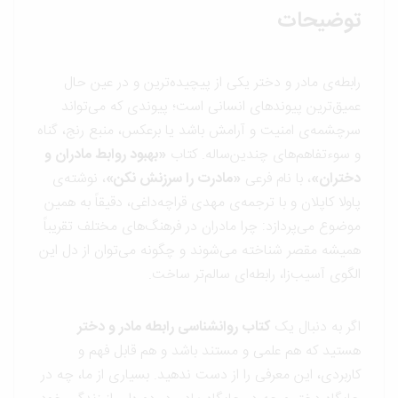
نكن)
توضیحات
عدد
رابطه‌ی مادر و دختر یکی از پیچیده‌ترین و در عین حال
عمیق‌ترین پیوندهای انسانی است؛ پیوندی که می‌تواند
سرچشمه‌ی امنیت و آرامش باشد یا برعکس، منبع رنج، گناه
و سوءتفاهم‌های چندین‌ساله. کتاب
«
بهبود روابط مادران و
دختران»
، با نام فرعی
«
مادرت را سرزنش نکن»
، نوشته‌ی
پاولا کاپلان و با ترجمه‌ی مهدی قراچه‌داغی، دقیقاً به همین
موضوع می‌پردازد: چرا مادران در فرهنگ‌های مختلف تقریباً
همیشه مقصر شناخته می‌شوند و چگونه می‌توان از دل این
الگوی آسیب‌زا، رابطه‌ای سالم‌تر ساخت.
اگر به دنبال یک
کتاب روانشناسی رابطه مادر و دختر
هستید که هم علمی و مستند باشد و هم قابل فهم و
کاربردی، این معرفی را از دست ندهید. بسیاری از ما، چه در