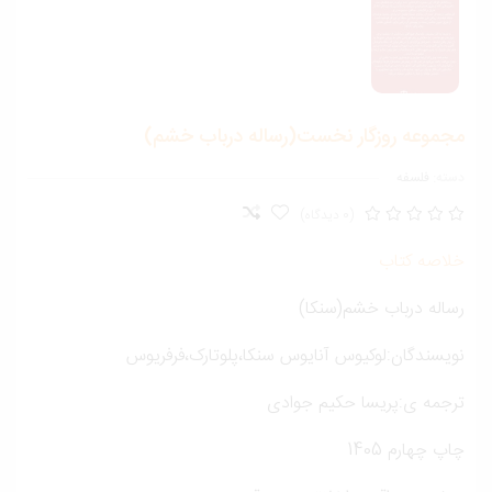
جموعه روزگار نخست(رساله درباب خشم)
ته:
فلسفه
(0 دیدگاه)
لاصه کتاب
ساله درباب خشم(سنکا)
ویسندگان:لوکیوس آنایوس سنکا،پلوتارک،فرفریوس
رجمه ی:پریسا حکیم جوادی
پ چهارم 1405