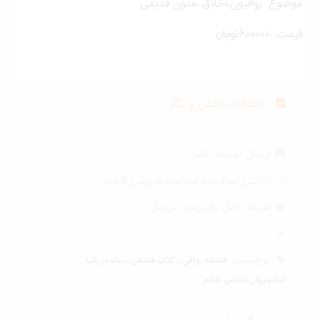
وضوع: رواقیون،اخلاق ،متون قدیمی
ت :600000تومان
انتشارات نقش و نگار
ارسال توسط ناشر
گارانتی اصالت و سلامت فیزیکی کتاب
هزینه حمل به عهده خریدار
برچسب:
,
فلسفه رواقی،
کتاب فلسفی،رساله در باب
خشم،روان‌شناسی خشم