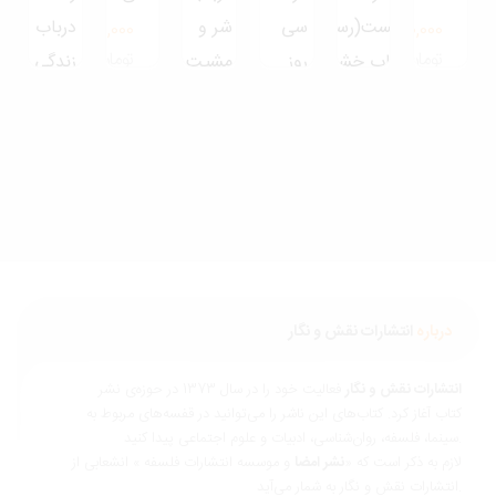
نخست(رساله
سی
شر و
درباب
490,000
1,150,000
تومان
تومان
درباب خشم)
روز
مشیت
زندگی
الهی
320,000
280,000
600,000
تومان
تومان
تومان
450,000
تومان
درباره
انتشارات نقش و نگار
نتشارات نقش و نگار
فعالیت خود را در سال 1373 در حوزه‌ی نشر
تاب آغاز کرد. کتاب‌های این ناشر را می‌توانید در قفسه‌های مربوط به
ناسی، ادبیات و علوم اجتماعی پیدا کنید.
ازم به ذکر است که «
نشر امضا
و موسسه انتشارات فلسفه » انشعابی از
 و نگار به شمار می‌آید.