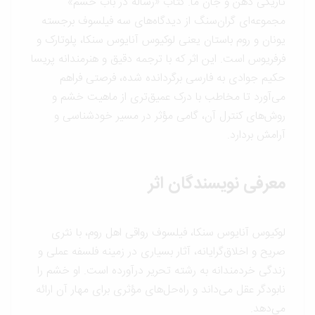
تاریکی ذهن و جان ما. کتاب «رساله در باب خشم»
مجموعه‌ای گران‌سنگ از دیدگاه‌های سه فیلسوف برجسته
یونان و روم باستان یعنی لوکیوس آنایوس سنکا، پلوتارک و
فرفریوس است. این اثر که با ترجمه دقیق و هنرمندانه پریسا
حکیم جوادی به فارسی برگردانده شده، فرصتی فراهم
می‌آورد تا مخاطب با درک عمیق‌تری از ماهیت خشم و
روش‌های کنترل آن، گامی مؤثر در مسیر خودشناسی و
آرامش بردارد.
معرفی نویسندگان اثر
لوکیوس آنایوس سنکا، فیلسوف رواقی اهل روم، با نثری
صریح و اخلاق‌گرایانه، آثار بسیاری در زمینه فلسفه عملی و
زندگی خردمندانه به رشته تحریر درآورده است. او خشم را
نابودگر عقل می‌داند و راه‌حل‌های مؤثری برای مهار آن ارائه
می‌دهد.