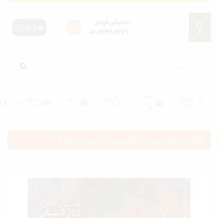
پشتیبانی فروش
0
تومان
6249 6649 021
همه
موضوع
ارتباط
درباره
همکاری
عنوان
بندی
با ما
ما
با ما
ها
انه
/
فلسفه
/
مجموعه روزگار نخست(رساله درباب خشم)