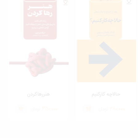
حالاچه کارکنیم
هنررهاکردن
280,000
تومان
350,000
تومان