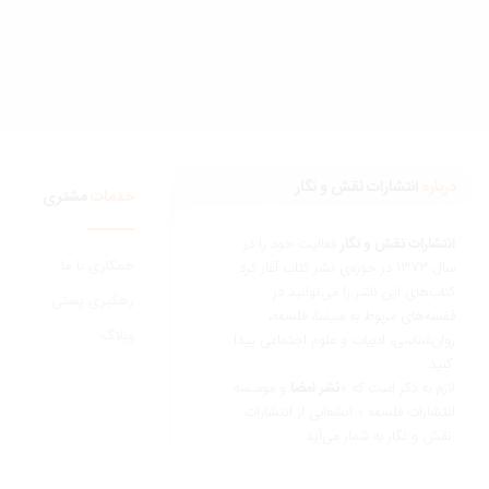
درباره
انتشارات نقش و نگار
خدمات
مشتری
انتشارات نقش و نگار
فعالیت خود را در
همکاری با ما
سال 1373 در حوزه‌ی نشر کتاب آغاز کرد.
کتاب‌های این ناشر را می‌توانید در
رهگیری پستی
قفسه‌های مربوط به سینما، فلسفه،
وبلاگ
روان‌شناسی، ادبیات و علوم اجتماعی پیدا
کنید.
لازم به ذکر است که «
نشر امضا
و موسسه
انتشارات فلسفه » انشعابی از انتشارات
نقش و نگار به شمار می‌آید.