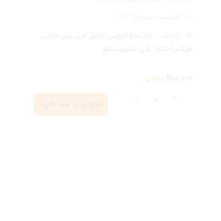
شناسه محصول:
94
برچسب:
,
,
چهار اثر از فلورانس اسکاول شین
روان شناسی
,
فلورانس اسکاول شین
نشمیل مشتاق
700,000
تومان
چهار
افزودن به سبد خرید
اثر
از
فلورانس
اسکاول
شین
عدد