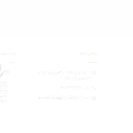
تماس
با ما
نماد
اعتماد
آدرس:
تهران - انقلاب، 12فروردين، شهدای
ژاندارمری، پلاک 118
تلفن:
6249 6649 021
:ایمیل
nonpublishers@gmail.com