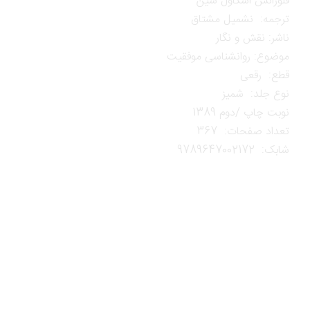
فلورانس اسکاول شین
ترجمه: نشمیل مشتاق
ناشر: نقش و نگار
موضوع: روانشناسی موفقیت
قطع: رقعی
نوع جلد: شمیز
نوبت چاپ /دوم 1389
تعداد صفحات: 367
شابک: 9789647002172