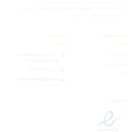
ناسی، ادبیات و علوم اجتماعی پیدا کنید.
ازم به ذکر است که «
نشر امضا
و موسسه انتشارات فلسفه » انشعابی از
 و نگار به شمار می‌آید.
مات
مشتری
تماس
با ما
ری با ما
آدرس:
تهران - انقلاب، 12فروردين،
شهدای ژاندارمری، پلاک 118
یری پستی
تلفن:
6249 6649 021
اگ
nonpublishers@gmail.com
:ایمیل
اعتماد