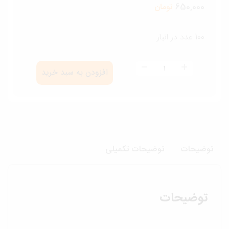
650,000
تومان
100 عدد در انبار
جسم
افزودن به سبد خرید
زن،جان
زن
عدد
وضیحات
توضیحات تکمیلی
توضیحات