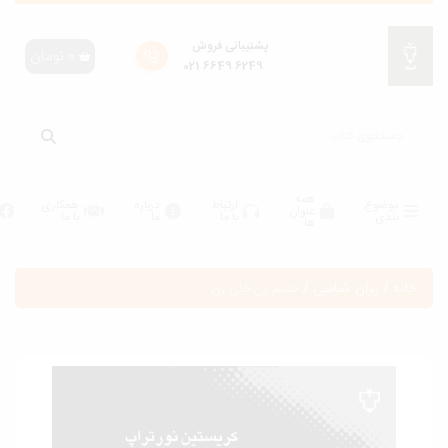
پشتیبانی فروش
0
تومان
6249 6649 021
همه
موضوع
ارتباط
درباره
همکاری
عنوان
بندی
با ما
ما
با ما
ها
انه
/
روان شناسی
/
جسم زن،جان زن