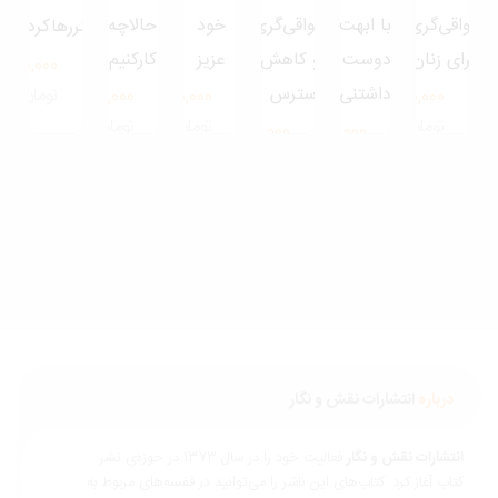
اقی‌گری
با ابهت
رواقی‌‌گری
خود
حالاچه
هنررهاکردن
ای زنان
دوست
و کاهش
عزیز
کارکنیم
350,000
داشتنی
استرس
تومان
280,000
550,000
280,000
تومان
تومان
تومان
150,000
700,000
تومان
تومان
درباره
انتشارات نقش و نگار
نتشارات نقش و نگار
فعالیت خود را در سال 1373 در حوزه‌ی نشر
تاب آغاز کرد. کتاب‌های این ناشر را می‌توانید در قفسه‌های مربوط به