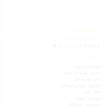
سم زن،جان زن
ته:
پرفروش ها
,
روان شناسی
(0 دیدگاه)
لاصه کتاب
یستین نورتراپ
رجمه: توراندخت تمدن
شر: نقش و نگار
وضوع: پزشکی و بهداشت
طع: رقعی
وع جلد: شمیز
بت چاپ :نهم1404