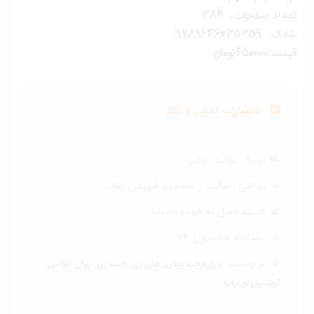
داد صفحات: 384
ک: 9789646235359
ت:650000تومان
انتشارات نقش و نگار
ارسال توسط ناشر
گارانتی اصالت و سلامت فیزیکی کتاب
هزینه حمل به عهده خریدار
شناسه محصول:
79
برچسب:
,
,
,
,
توران‌دخت تمدن
جان زن
جسم زن
روان شناسی
کریستین نورتراپ