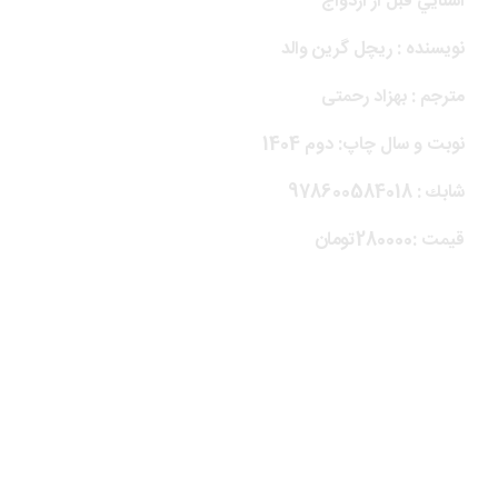
آشنايي قبل از ازدواج
نويسنده : ريچل گرين والد
مترجم : بهزاد رحمتی
نوبت و سال چاپ: دوم 1404
شابك : 978600584018
قيمت :280000تومان