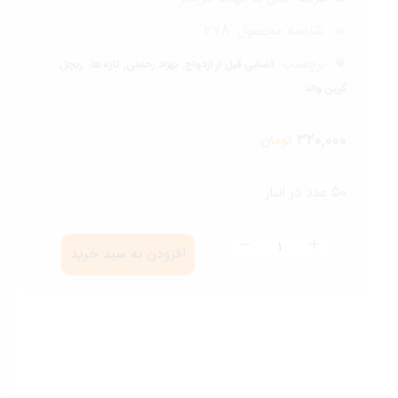
شناسه محصول:
278
برچسب:
,
,
,
آشنايي قبل از ازدواج
بهزاد رحمتي
تازه ها
ريچل
گرين والد
320,000
تومان
50 عدد در انبار
آشنایی
افزودن به سبد خرید
قبل
از
ازدواج
عدد