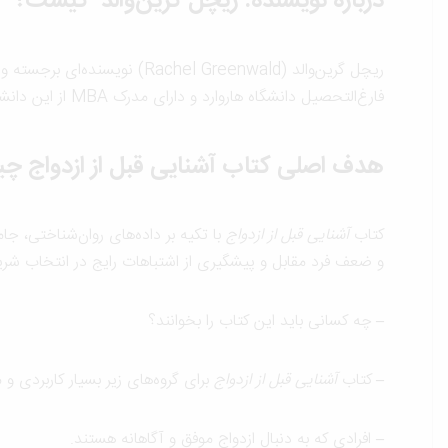
درباره نویسنده: ریچل گرین‌والد کیست؟
ریچل گرین‌والد ( Greenwald
فارغ‌التحصیل دانشگاه هاروارد و دارای مدرک MBA از این دانشگاه است. بسیاری از کتاب‌ها و سخنرانی‌های او در حوزه انتخاب شریک زندگی، در فهرست پرفروش‌ترین منابع آموزشی قرار گرفته‌اند.
هدف اصلی کتاب آشنایی قبل از ازدواج 
کتاب
آشنایی قبل از ازدواج
با تکیه بر داده‌های روان‌شناختی، ج
و ضعف فرد مقابل و پیشگیری از اشتباهات رایج در انتخاب ش
–
چه کسانی باید این کتاب را بخوانند؟
–
کتاب
آشنایی قبل از ازدواج
برای گروه‌های زیر بسیار کاربردی و
–
افرادی که به دنبال ازدواج موفق و آگاهانه هستند.