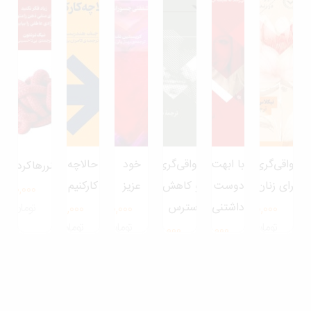
اقی‌گری
با ابهت
رواقی‌‌گری
خود
حالاچه
هنررهاکردن
ای زنان
دوست
و کاهش
عزیز
کارکنیم
350,000
داشتنی
استرس
تومان
280,000
550,000
280,000
تومان
تومان
تومان
150,000
700,000
تومان
تومان