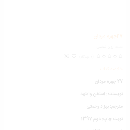
ره مردان
ته:
روان شناسی
(0 دیدگاه)
لاصه کتاب
ره مردان
یسنده: استفن وایتهد
ترجم: بهزاد رحمتی
بت چاپ: دوم 1397