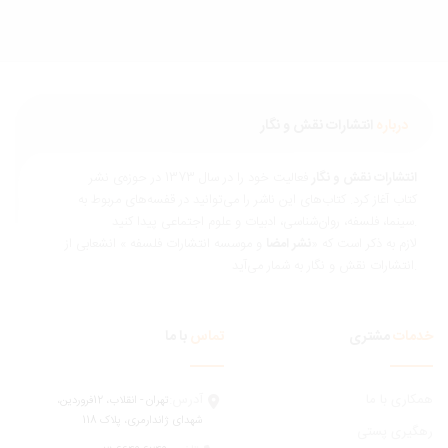
درباره
انتشارات نقش و نگار
نتشارات نقش و نگار
فعالیت خود را در سال 1373 در حوزه‌ی نشر
تاب آغاز کرد. کتاب‌های این ناشر را می‌توانید در قفسه‌های مربوط به
ناسی، ادبیات و علوم اجتماعی پیدا کنید.
ازم به ذکر است که «
نشر امضا
و موسسه انتشارات فلسفه » انشعابی از
 و نگار به شمار می‌آید.
مات
مشتری
تماس
با ما
ری با ما
آدرس:
تهران - انقلاب، 12فروردين،
شهدای ژاندارمری، پلاک 118
یری پستی