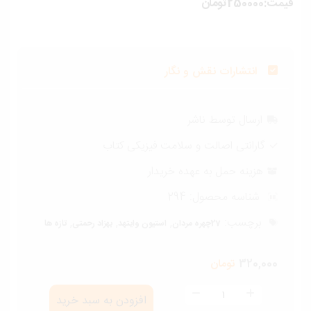
ت:250000تومان
انتشارات نقش و نگار
ارسال توسط ناشر
گارانتی اصالت و سلامت فیزیکی کتاب
هزینه حمل به عهده خریدار
شناسه محصول:
294
برچسب:
,
,
,
27چهره مردان
استیون وایتهد
بهزاد رحمتی
تازه ها
320,000
تومان
27چهره
افزودن به سبد خرید