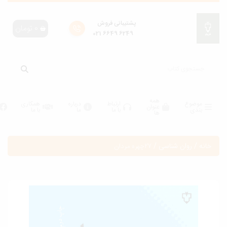
پشتیبانی فروش
0
تومان
6249 6649 021
همه
موضوع
ارتباط
درباره
همکاری
عنوان
بندی
با ما
ما
با ما
ها
انه
/
روان شناسی
/
27چهره مردان