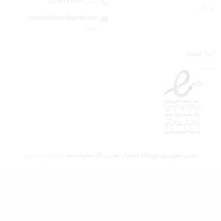
تلفن:
6249 6649 021
اگ
nonpublishers@gmail.com
:ایمیل
اعتماد
تمامی حقوق برای فروشگاه انتشارات نقش و نگار محفوظ است.
استاندارد وب ابران