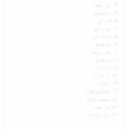
13. مرد نابالغ
14. خشمگین
15. امپراطور
16. مرد بدوی
17. موعظه گر
18. مردجسور
19. عاش پیشه
20. پرخاشگر
21. زیگموند
22. آقا خرسه
23. قطارباز
24. یونیفرم پوش
25. سیاهی لشگر
26. جان وین
27. مرد سرگشته