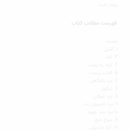
برابرتر است.
فهرست مطالب کتاب
مقدمه
1. آشیل
3. آلفا
4. کوله یه پشت
5. آفتاب پرست
6. مرد باشگاهی
7. ژیگول
8. مرد شرکتی
9. مرد کامپیوتر زده
10.مرد چند چهره
11. شوخ طبع
12. آزاد ادندیش